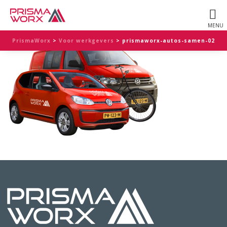
PrismaWorx
>
Voor werkgevers
>
prismaworx-autos-samen-02