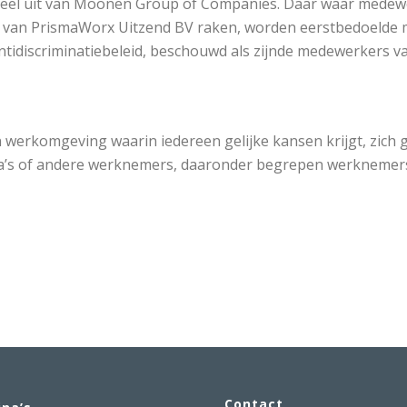
eel uit van Moonen Group of Companies. Daar waar medew
s van PrismaWorx Uitzend BV raken, worden eerstbedoelde m
ntidiscriminatiebeleid, beschouwd als zijnde medewerkers 
 werkomgeving waarin iedereen gelijke kansen krijgt, zich 
ga’s of andere werknemers, daaronder begrepen werknemer
Contact