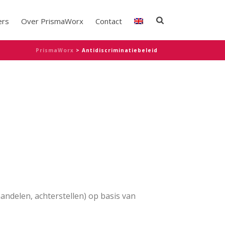
ers
Over PrismaWorx
Contact
PrismaWorx
>
Antidiscriminatiebeleid
andelen, achterstellen) op basis van