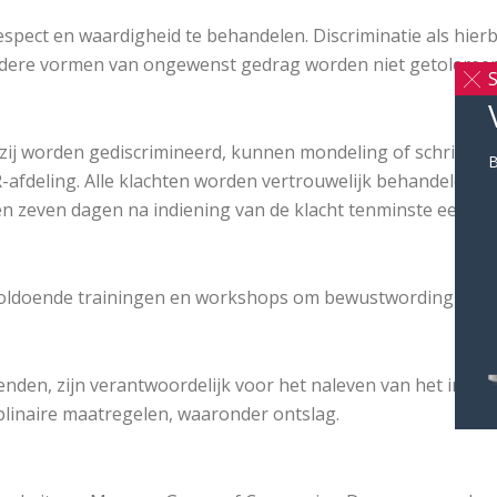
espect en waardigheid te behandelen. Discriminatie als hi
andere vormen van ongewenst gedrag worden niet getolereer
S
ij worden gediscrimineerd, kunnen mondeling of schriftelijk 
B
fdeling. Alle klachten worden vertrouwelijk behandeld en
en zeven dagen na indiening van de klacht tenminste een eer
ldoende trainingen en workshops om bewustwording over dis
enden, zijn verantwoordelijk voor het naleven van het in di
plinaire maatregelen, waaronder ontslag.