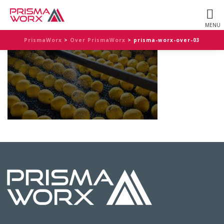
PrismaWorx
>
Over PrismaWorx
>
prisma-worx-over-03