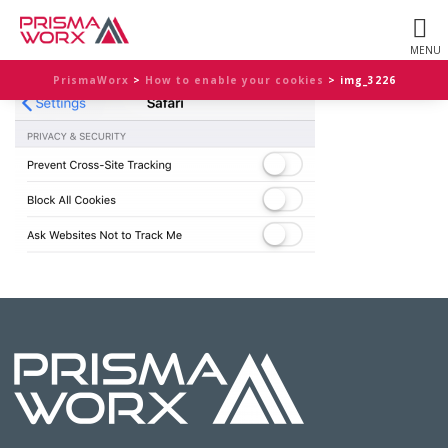
PrismaWorx
>
How to enable your cookies
>
img_3226