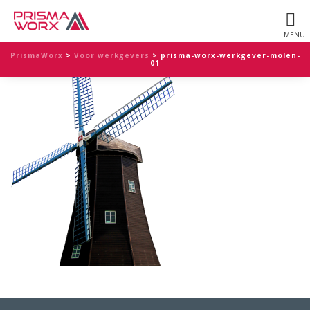
PrismaWorx
>
Voor werkgevers
>
prisma-worx-werkgever-molen-
01