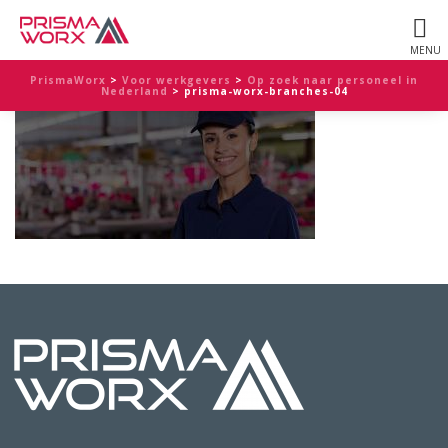
PrismaWorx
>
Voor werkgevers
>
Op zoek naar personeel in
Nederland
>
prisma-worx-branches-04