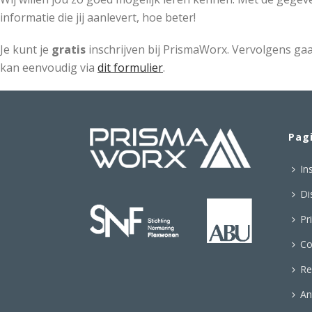
informatie die jij aanlevert, hoe beter!
Je kunt je
gratis
inschrijven bij PrismaWorx. Vervolgens gaan
kan eenvoudig via
dit formulier
.
Pag
In
Di
Pr
Co
Re
An