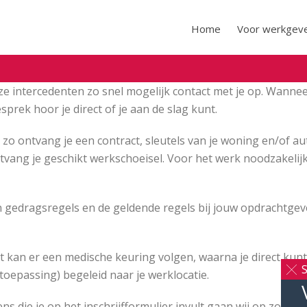
Home
Voor werkgev
e intercedenten zo snel mogelijk contact met je op. Wanne
prek hoor je direct of je aan de slag kunt.
zo ontvang je een contract, sleutels van je woning en/of au
ontvang je geschikt werkschoeisel. Voor het werk noodzake
n gedragsregels en de geldende regels bij jouw opdrachtgever
at kan er een medische keuring volgen, waarna je direct kunt
S
toepassing) begeleid naar je werklocatie.
ns die je op het inschrijfformulier invult gaan wij op zoek 