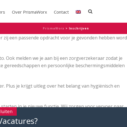
ers
Over PrismaWorx
Contact
PrismaWorx
>
Inschrijven
er zij een passende opdracht voor je gevonden hebben word
to. Ook melden we je aan bij een zorgverzekeraar zodat je
lijke gereedschappen en persoonlijke beschermingsmiddelen
. Plus je krijgt uitleg over het belang van hygiënisch en
 starten in je nieuwe functie. Wij zorgen voor vervoer naar
luiten
Vacatures?
naar een geschikte baan voor jou. Hoe vollediger de