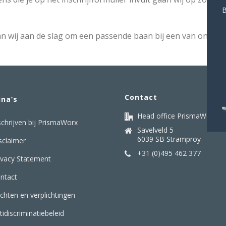
B
 wij aan de slag om een passende baan bij een van onze opdr
Contact
ina’s
Head office PrismaWorx
schrijven bij PrismaWorx
Savelveld 5
6039 SB Stramproy
sclaimer
+31 (0)495 462 377
ivacy Statement
ntact
chten en verplichtingen
tidiscriminatiebeleid