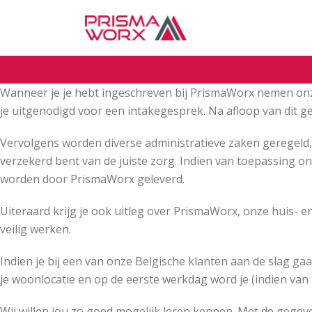
Wanneer je je hebt ingeschreven bij PrismaWorx nemen onz
je uitgenodigd voor een intakegesprek. Na afloop van dit ges
Vervolgens worden diverse administratieve zaken geregeld, 
verzekerd bent van de juiste zorg. Indien van toepassing 
worden door PrismaWorx geleverd.
Uiteraard krijg je ook uitleg over PrismaWorx, onze huis- e
veilig werken.
Indien je bij een van onze Belgische klanten aan de slag ga
je woonlocatie en op de eerste werkdag word je (indien van 
Wij willen jou zo goed mogelijk leren kennen. Met de gegeve