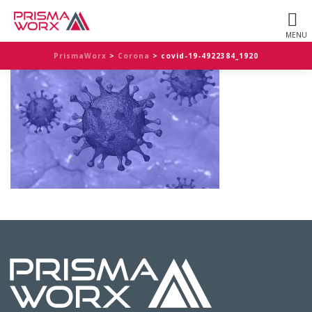
PrismaWorx
>
Corona
>
covid-19-4922384_1920