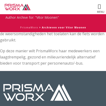
Het ‘wagenpark’ van PrismaWorx is met ingang van deze
week 20 nieuwe fietsen rijker! De fietsen zijn voorzien van
een PrismaWorx logo en worden beschikbaar gesteld aan
Author Archive for: "Vitor Moonen"
medewerkers voor hun dagelijkse mobiliteit, zowel privé als
zakelijk. Wanneer de woon-werk afstand acceptabel is en
PrismaWorx
>
Archieven voor Vitor Moonen
de weersomstandigheden het toelaten kan de fiets worden
gebruikt.
Op deze manier wilt PrismaWorx haar medewerkers een
laagdrempelig, gezond en milieuvriendelijk alternatief
bieden voor transport per personenauto/-bus.